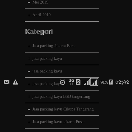
Mei 2019
April 2019
Kategori
Jasa packing Jakarta Barat
jasa packing kayu
jasa packing kayu
jasa packing kayu
jasa packing kayu BSD tangeraang
Jasa packing kayu Cikupa Tangerang
Jasa packing kayu jakarta Pusat