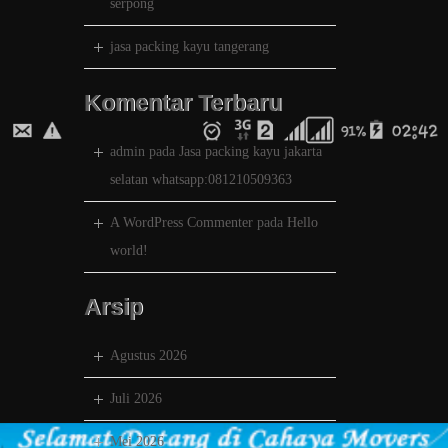
serpong
jasa packing kayu tangerang
Komentar Terbaru
admin
pada
Jasa packing kayu jakarta
selatan whatsapp:081210509363
A WordPress Commenter
pada
Hello
world!
Arsip
Agustus 2026
Juli 2026
Mei 2026