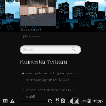
jasa packing kayu
jakarta selatan
Komentar Terbaru
admin
pada
Jasa packing kayu jakarta
selatan whatsapp:081210509363
A WordPress Commenter
pada
Hello
world!