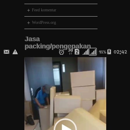
Feed komentar
WordPress.org
Jasa
packing/pengepakan
Pemutar
Video