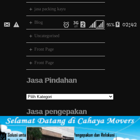
jasa packing kayu
Blog
Uncategorised
Front Page
Front Page
Jasa Pindahan
Jasa
Pindahan
Jasa pengepakan