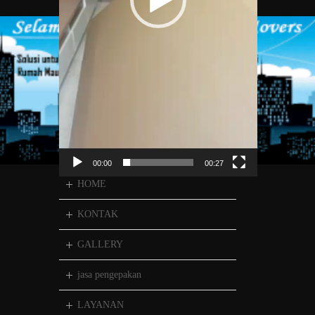
00:00
00:27
HOME
KONTAK
GALLERY
jasa pengepakan
LAYANAN