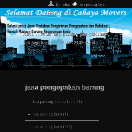
By
admin
jasa packing kayu
No Comments.
Anda …butuh jasa packing jasa pindahan
jasa pegiriman call/wa; 081210509363
read more
jasa pengepakan barang
Jasa packing Jakarta Barat
(1)
jasa packing kayu
(1)
jasa packing kayu
(210)