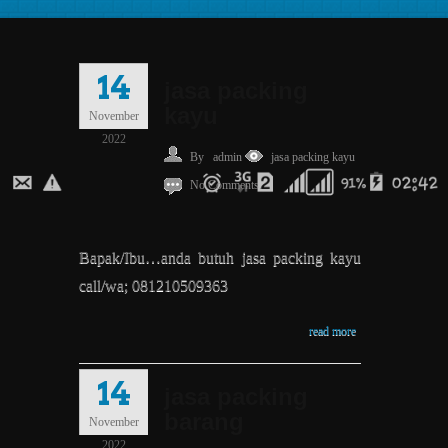
14
jasa packing
kayu
November
2022
By
admin
jasa packing kayu
No Comments.
Bapak/Ibu…anda butuh jasa packing kayu
call/wa; 081210509363
read more
14
jasa packing
barang
November
2022