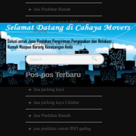
Jasa Pindahan Rumah
jasa pindahan rumah BSD gading
serpong
jasa packing kayu tangerang
Pos-pos Terbaru
Jasa packing kayu
Jasa packing kayu Cibubur
Jasa Pindahan Rumah
jasa pindahan rumah BSD gading