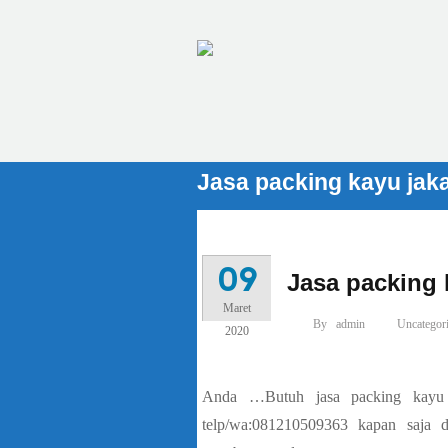
Jasa packing kayu jaka
09
Jasa packing 
Maret
By
admin
Uncategor
2020
Anda …Butuh jasa packing kayu 
telp/wa:081210509363 kapan saja 