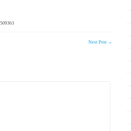
10509363
Next Post
→