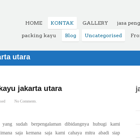
HOME
KONTAK
GALLERY
jasa pen
packing kayu
Blog
Uncategorised
Fro
rta utara
kayu jakarta utara
j
ised
No Comments.
yang sudah berpengalaman dibidangnya hubugi kami
dimana saja kemana saja kami cahaya mitra abadi siap