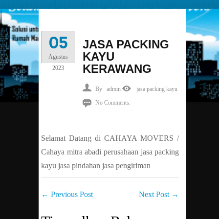
05
JASA PACKING
KAYU
Agustus
KERAWANG
2023
By
admin
jasa packing kayu
No Comments.
Selamat Datang di CAHAYA MOVERS /
Cahaya mitra abadi perusahaan jasa packing
kayu jasa pindahan jasa pengiriman
←
Previous Post
Next Post
→