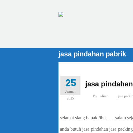
jasa pindahan pabrik
25
jasa pindahan
Januari
By
admin
jasa packi
2025
selamat siang bapak /ibu……salam seja
anda butuh jasa pindahan jasa packin