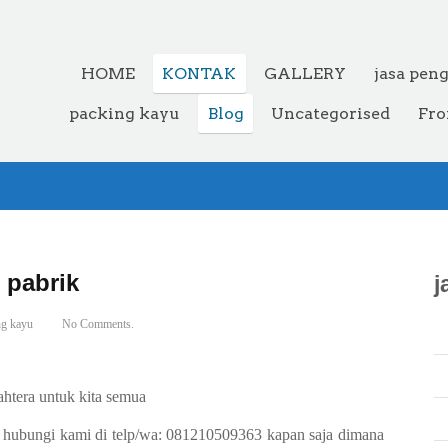
HOME
KONTAK
GALLERY
jasa pen
packing kayu
Blog
Uncategorised
Fro
 pabrik
j
ng kayu
No Comments.
htera untuk kita semua
g hubungi kami di telp/wa: 081210509363 kapan saja dimana